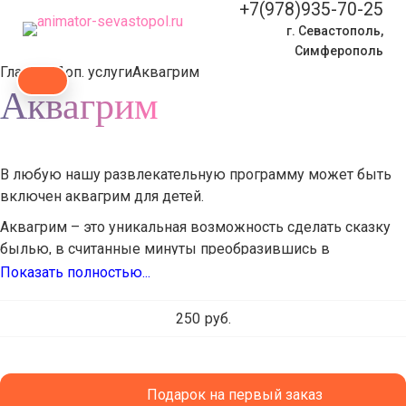
+7(978)935-70-25
г. Севастополь,
Симферополь
Главная
Доп. услуги
Аквагрим
Аквагрим
В любую нашу развлекательную программу может быть
включен аквагрим для детей.
Аквагрим – это уникальная возможность сделать сказку
былью, в считанные минуты преобразившись в
принцессу, фею, бабочку, пирата, тигра, кота, человека-
паука, бэтмена или любого другого сказочного героя.
250
руб.
Мы используем только специальные профессиональные
краски. Они изготовлены из натуральных красителей, не
содержит токсичных и вредных веществ, абсолютно
безопасны для кожи, легко смывается водой с мылом и
Подарок на первый заказ