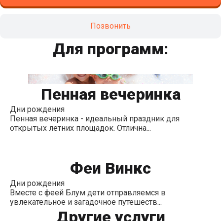
гипоаллергенены. Дети сами выбирают рисунок из
каталога.
Позвонить
Рисунки от 250 до 500 рублей*
Для программ:
* Цена варьируется от масштаба и сложности рисунка.
Заранее может быть оговорена максимальная цена за 1
рисунок, тогда аквагример будет предлагать детям
выбрать рисунок с соответствующего каталога.
Пенная вечеринка
Дни рождения
Пенная вечеринка - идеальный праздник для
открытых летних площадок. Отлична...
Феи Винкс
Дни рождения
Вместе с феей Блум дети отправляемся в
увлекательное и загадочное путешеств...
Другие услуги